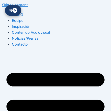
Skip to content
🛒
0
INICIO
Equipo
Inspiración
Contenido Audiovisual
Noticias/Prensa
Contacto