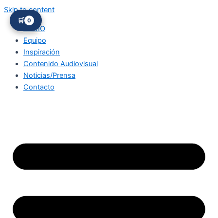
Skip to content
🛒
0
INICIO
Equipo
Inspiración
Contenido Audiovisual
Noticias/Prensa
Contacto